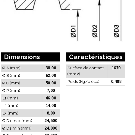
Dimensions
Caractéristiques
Ø A (mm)
38,00
Surface de contact
1670
(mm2)
Ø B (mm)
62,00
Poids (Kg/pièce)
0,408
Ø C (mm)
50,00
Ø P (mm)
7,00
L1 (mm)
46,00
L2 (mm)
14,00
L3 (mm)
8,00
Ø D1 max (mm)
24,500
Ø D1 min (mm)
24,000