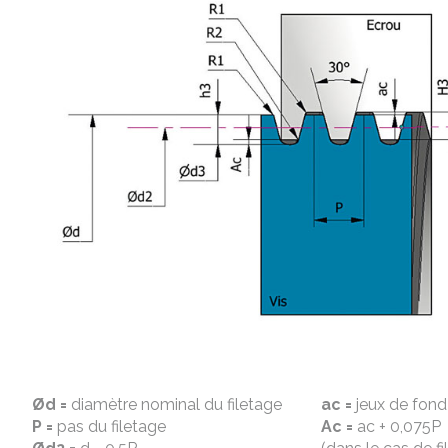
Ød =
diamètre nominal du filetage
ac =
jeux de fond 
P =
pas du filetage
Ac =
ac + 0,075P