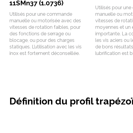
11SMn37 (1.0736)
Utilisés pour u
Utilisés pour une commande
manuelle ou mot
manuelle ou motorisée avec des
vitesses de rotat
vitesses de rotation faibles, pour
moyennes et un 
des fonctions de serrage ou
importante. La 
blocage, ou pour des charges
les vis aciers ou 
statiques. L’utilisation avec les vis
de bons résultats 
inox est fortement déconseillée.
lubrification est 
Définition du profil trapézo