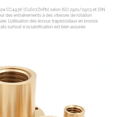
ronze CC493K (CuSn7ZnPb) selon ISO 2901/2903 et DIN
pour des entraînements à des vitesses de rotation
. L’utilisation des écrous trapézoïdaux en bronze
s surtout si la lubrification est bien assurée.