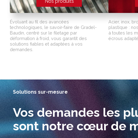
Nos produits
Évoluant au fil des avancées
Acier, inox, br
technologiques, le savoir-faire de Gradel-
plastique : n
Baudin, centré sur le filetage par
à toutes les m
déformation à froid, vous garantit des
écrous adapté
solutions fiables et adaptées à vos
demandes.
Solutions sur-mesure
Vos demandes les plu
sont notre cœur de m