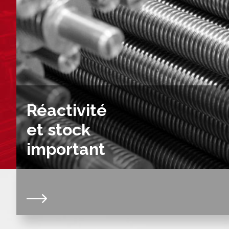
Réactivité
et stock
important
Notre niveau de stock constant, sur une gamme
étendue de vis et d'écrous trapézoïdaux et à billes,
nous permet une très forte réactivité. Grâce à cette