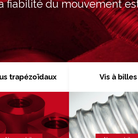
a fiabilité du mouvement est
us trapézoïdaux
Vis à billes