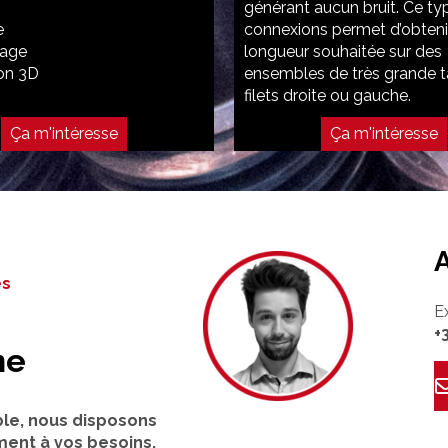
générant aucun bruit. Ce ty
e
connexions permet d’obtenir
page
longueur souhaitée sur des
ion 3D
ensembles de très grande ta
filets droite ou gauche.
Ça m'intéresse
Ça m'intéresse
es
E
+
ne
ble, nous disposons
ment à vos besoins.