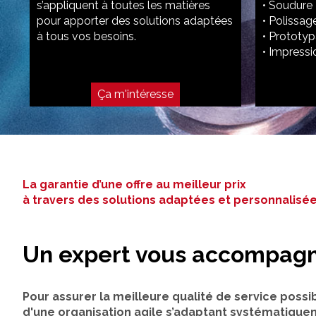
s’appliquent à toutes les matières
• Soudure
pour apporter des solutions adaptées
• Polissag
à tous vos besoins.
• Prototy
• Impress
Ça m'intéresse
La garantie d’une offre au meilleur prix
à travers des solutions adaptées et personnalisé
Un expert vous accompag
Pour assurer la meilleure qualité de service possi
d'une organisation agile s’adaptant systématique