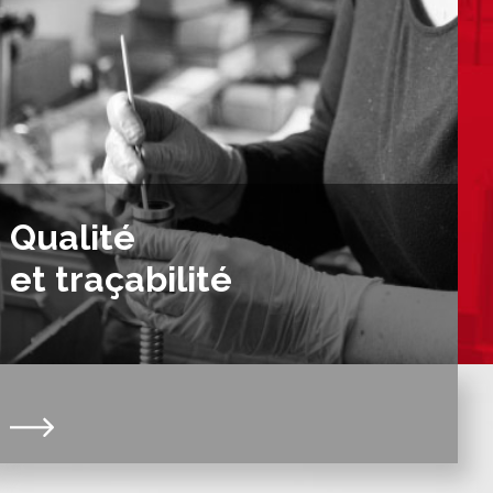
Qualité
et traçabilité
Certifié ISO 9001:V2015 depuis plus de 20 ans, nous
répondons aux normes DIN 103 & NF ISO 2901 &
2903. Notre organisation et notre système qualité