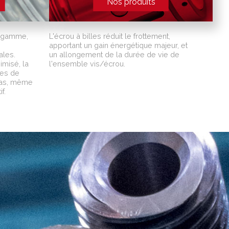
Nos produits
de gamme,
L'écrou à billes réduit le frottement,
apportant un gain énergétique majeur, et
ales.
un allongement de la durée de vie de
misé, la
l'ensemble vis/écrou.
ces de
 pas, même
f.