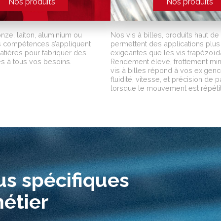
Nos produits
Nos produits
onze, laiton, aluminium ou
Nos vis à billes, produits haut 
os compétences s’appliquent
permettent des applications plus
atières pour fabriquer des
exigeantes que les vis trapézoïd
s à tous vos besoins.
Rendement élevé, frottement mini
vis à billes répond à vos exigen
fluidité, vitesse, et précision de
lorsque le mouvement est répétiti
s spécifiques
étier