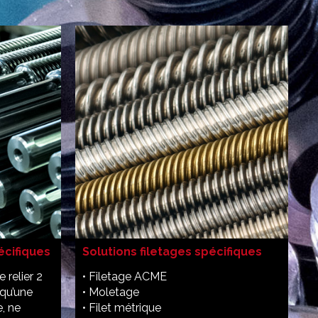
écifiques
Solutions filetages spécifiques
relier 2
• Filetage ACME
 qu’une
• Moletage
, ne
• Filet métrique