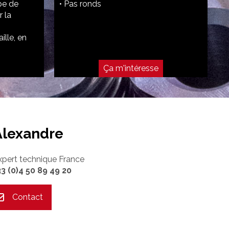
pe de
• Pas ronds
 la
ille, en
Ça m'intéresse
Alexandre
xpert technique France
33 (0)4 50 89 49 20
Contact