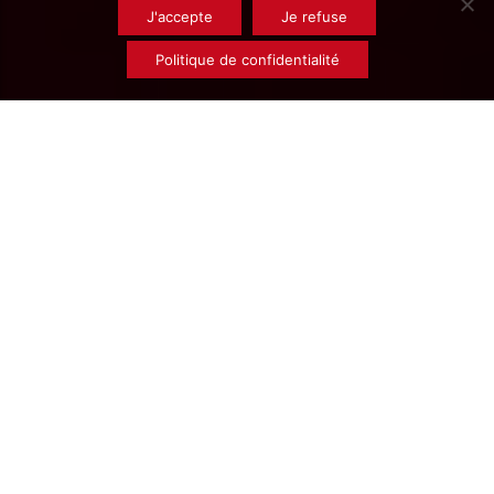
J'accepte
Je refuse
Politique de confidentialité
Rechercher un
produit
Écrous
épaulés
percés
bronze