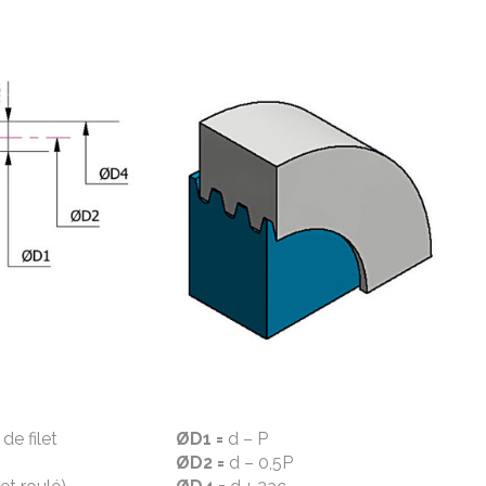
de filet
ØD1 =
d – P
ØD2 =
d – 0,5P