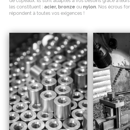
de copeaux. Ils sont adaptés à vos besoins grâce à leurs 
les constituent :
acier
, bronze
ou
nylon
. Nos écrous fo
répondent à toutes vos exigences !