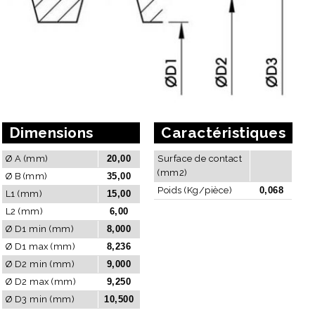
Dimensions
Caractéristiques
Ø A (mm)
20,00
Surface de contact
(mm2)
Ø B (mm)
35,00
Poids (Kg/pièce)
0,068
L1 (mm)
15,00
L2 (mm)
6,00
Ø D1 min (mm)
8,000
Ø D1 max (mm)
8,236
Ø D2 min (mm)
9,000
Ø D2 max (mm)
9,250
Ø D3 min (mm)
10,500