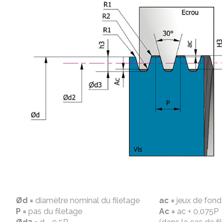
Ød =
diamètre nominal du filetage
ac =
jeux de fond 
P =
pas du filetage
Ac =
ac + 0,075P