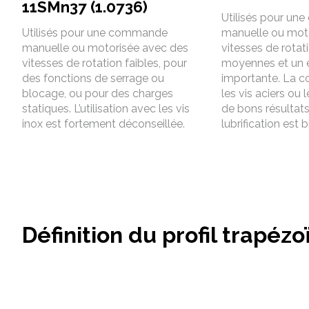
11SMn37 (1.0736)
Utilisés pour u
Utilisés pour une commande
manuelle ou mot
manuelle ou motorisée avec des
vitesses de rotat
vitesses de rotation faibles, pour
moyennes et un 
des fonctions de serrage ou
importante. La 
blocage, ou pour des charges
les vis aciers ou 
statiques. L’utilisation avec les vis
de bons résultats 
inox est fortement déconseillée.
lubrification est 
Définition du profil trapézo