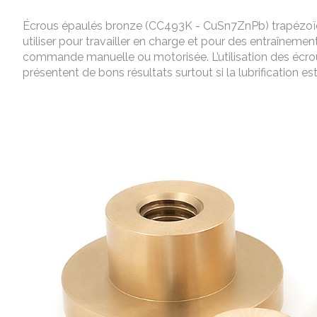
Écrous épaulés bronze (CC493K - CuSn7ZnPb) trapézoïd
utiliser pour travailler en charge et pour des entraîneme
commande manuelle ou motorisée. L’utilisation des écro
présentent de bons résultats surtout si la lubrification es