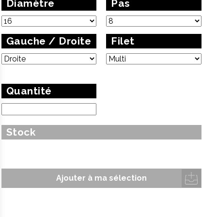
Diamètre
Pas
Gauche / Droite
Filet
Quantité
Stock
Ajouter à ma sélection