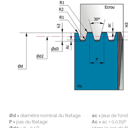
Ød =
diamètre nominal du filetage
ac =
jeux de fond 
P =
pas du filetage
Ac =
ac + 0,075P