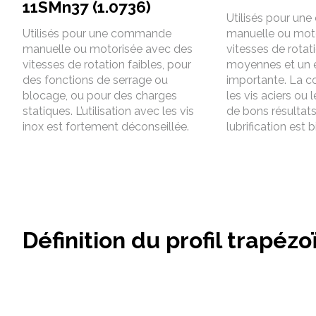
11SMn37 (1.0736)
Utilisés pour u
Utilisés pour une commande
manuelle ou mot
manuelle ou motorisée avec des
vitesses de rotat
vitesses de rotation faibles, pour
moyennes et un 
des fonctions de serrage ou
importante. La 
blocage, ou pour des charges
les vis aciers ou 
statiques. L’utilisation avec les vis
de bons résultats 
inox est fortement déconseillée.
lubrification est 
Définition du profil trapézo