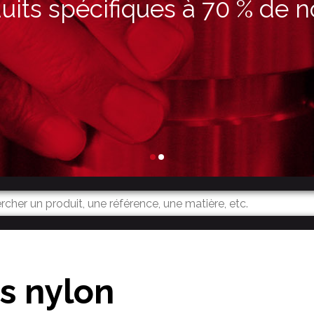
its spécifiques à 70 % de n
s nylon