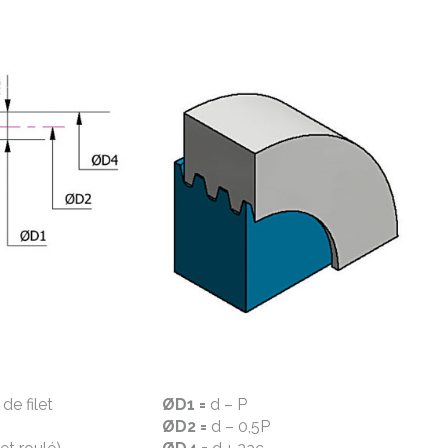
de filet
ØD1 =
d – P
ØD2 =
d – 0,5P