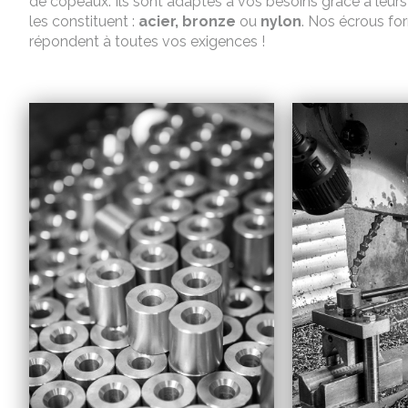
de copeaux. Ils sont adaptés à vos besoins grâce à leurs 
les constituent :
acier
, bronze
ou
nylon
. Nos écrous fo
répondent à toutes vos exigences !