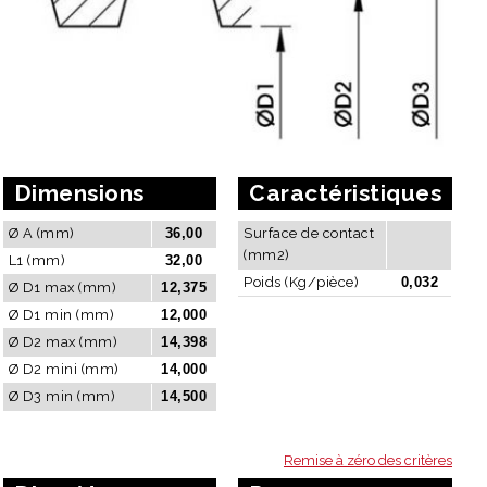
Dimensions
Caractéristiques
Ø A (mm)
36,00
Surface de contact
(mm2)
L1 (mm)
32,00
Poids (Kg/pièce)
0,032
Ø D1 max (mm)
12,375
Ø D1 min (mm)
12,000
Ø D2 max (mm)
14,398
Ø D2 mini (mm)
14,000
Ø D3 min (mm)
14,500
Remise à zéro des critères