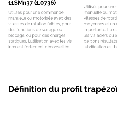
11SMn37 (1.0736)
Utilisés pour u
Utilisés pour une commande
manuelle ou mot
manuelle ou motorisée avec des
vitesses de rotat
vitesses de rotation faibles, pour
moyennes et un 
des fonctions de serrage ou
importante. La 
blocage, ou pour des charges
les vis aciers ou 
statiques. L’utilisation avec les vis
de bons résultats 
inox est fortement déconseillée.
lubrification est 
Définition du profil trapézo