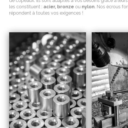
de copeaux. Ils sont adaptés à vos besoins grâce à leurs 
les constituent :
acier
, bronze
ou
nylon
. Nos écrous fo
répondent à toutes vos exigences !