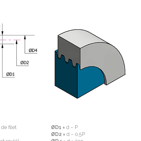
de filet
ØD1 =
d – P
ØD2 =
d – 0,5P