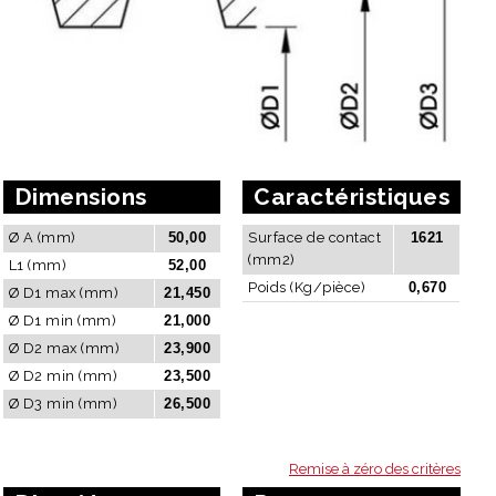
Dimensions
Caractéristiques
Ø A (mm)
50,00
Surface de contact
1621
(mm2)
L1 (mm)
52,00
Poids (Kg/pièce)
0,670
Ø D1 max (mm)
21,450
Ø D1 min (mm)
21,000
Ø D2 max (mm)
23,900
Ø D2 min (mm)
23,500
Ø D3 min (mm)
26,500
Remise à zéro des critères