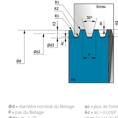
Ød =
diamètre nominal du filetage
ac =
jeux de fond 
P =
pas du filetage
Ac =
ac + 0,075P