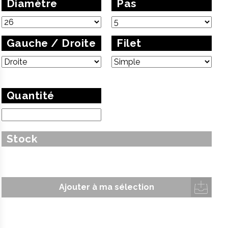
Diamètre
Pas
Gauche / Droite
Filet
Quantité
Stock
Ajouter à ma sélection