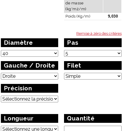
de masse
(kg*m2/m)
Poids (Kg/m)
9,030
Remise à zéro des critères
Diamètre
Pas
Gauche / Droite
Filet
Précision
Longueur
Quantité