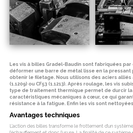
Les vis à billes Gradel-Baudin sont fabriquées par
déformer une barre de métal lisse en la pressant p
obtenir le filetage. Nous utilisons des aciers allié
(1.1209) ou CF53 (1.1213). Après roulage, les vis su
type de traitement thermique permet de durcir la s
caractéristiques mécaniques à cœur, ce qui garant
résistance à la fatigue. Enfin les vis sont nettoyée
Avantages techniques
L’action des billes transforme le frottement d’un systèm
l’échauffement et donc l’usure. La finalité de ce système