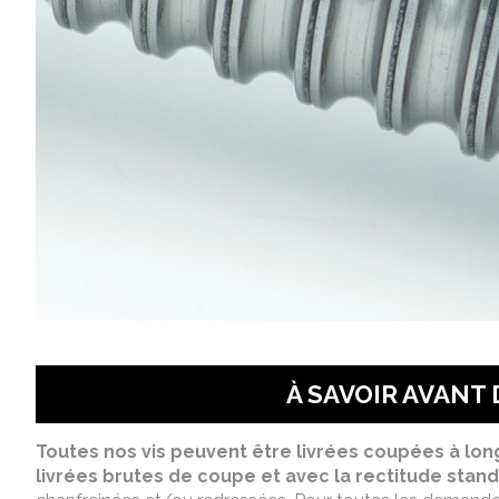
À SAVOIR AVANT
Toutes nos vis peuvent être livrées coupées à lon
livrées brutes de coupe et avec la rectitude stand