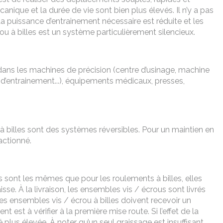
ique et la durée de vie sont bien plus élevés. Il n’y a pas
 La puissance d’entrainement nécessaire est réduite et les
rou à billes est un système particulièrement silencieux.
 dans les machines de précision (centre d’usinage, machine
d’entrainement...), équipements médicaux, presses,
 à billes sont des systèmes réversibles. Pour un maintien en
actionné.
s sont les mêmes que pour les roulements à billes, elles
raisse. À la livraison, les ensembles vis / écrous sont livrés
les ensembles vis / écrou à billes doivent recevoir un
t est à vérifier à la première mise route. Si l’effet de la
té plus élevée. À noter qu’un seul graissage est insuffisant