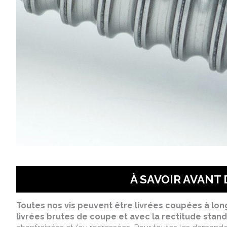
À SAVOIR AVANT
Toutes nos vis peuvent être livrées coupées à lon
livrées brutes de coupe et avec la rectitude stand