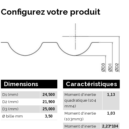
Configurez votre produit
Dimensions
Caractéristiques
D1 (mm)
24,500
Moment d'inertie
1,13
quadratique (104
D2 (mm)
21,900
mm4)
D3 (mm)
25,000
Moment d'inertie
1,03
Ø bille mm
3,50
(103mm3)
Moment d'inertie
2,23*104