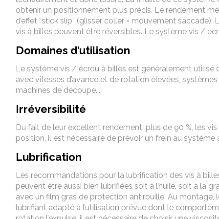
obtenir un positionnement plus précis. Le rendement mécan
d’effet “stick slip” (glisser coller = mouvement saccadé).
vis à billes peuvent être réversibles. Le système vis / éc
Domaines d’utilisation
Le système vis / écrou à billes est généralement utilisé
avec vitesses d’avance et de rotation élevées, systèmes 
machines de découpe...
Irréversibilité
Du fait de leur excellent rendement, plus de 90 %, les vis
position, il est nécessaire de prévoir un frein au système 
Lubrification
Les recommandations pour la lubrification des vis à bille
peuvent être aussi bien lubrifiées soit à l’huile, soit à la g
avec un film gras de protection antirouille. Au montage, 
lubrifiant adapté à l’utilisation prévue dont le comportemen
rotation l’expulse, il est nécessaire de choisir une viscosi