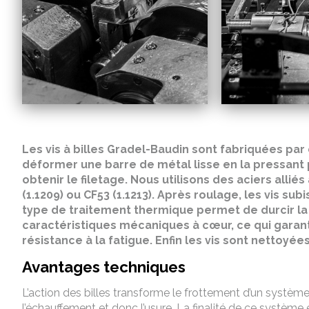
Les vis à billes Gradel-Baudin sont fabriquées par
déformer une barre de métal lisse en la pressant p
obtenir le filetage. Nous utilisons des aciers allié
(1.1209) ou CF53 (1.1213). Après roulage, les vis su
type de traitement thermique permet de durcir la s
caractéristiques mécaniques à cœur, ce qui garant
résistance à la fatigue. Enfin les vis sont nettoyée
Avantages techniques
L’action des billes transforme le frottement d’un systèm
l’échauffement et donc l’usure. La finalité de ce système