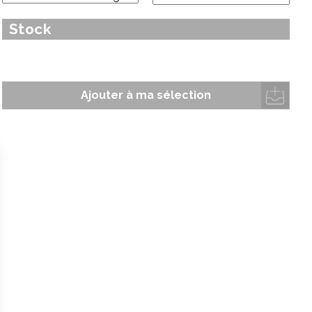
Un diamètre inférieur à 28mm ne permet pas de longueur
Stock
supérieure à 3000mm pour des raisons structurelles.
Ajouter à ma sélection