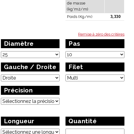
de masse
(kg*m2/m)
Poids (Kg/m)
3,330
Remise à zéro des critères
Diamètre
Pas
Gauche / Droite
Filet
Précision
Longueur
Quantité