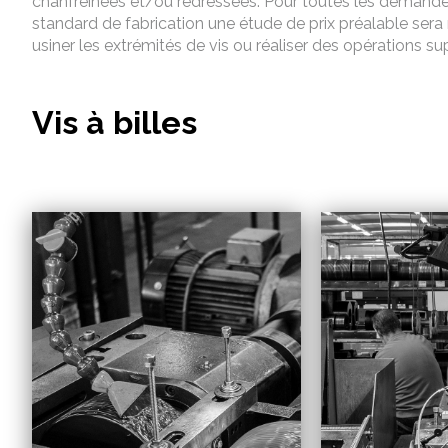
chanfreinées et/ou redressées. Pour toutes les demandes
standard de fabrication une étude de prix préalable ser
usiner les extrémités de vis ou réaliser des opérations 
Vis à billes